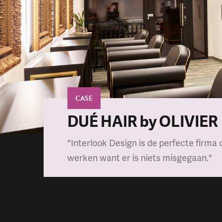
CASE
DUÉ HAIR by OLIVIER
"Interlook Design is de perfecte firm
werken want er is niets misgegaan."