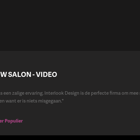
W SALON - VIDEO
s een zalige ervaring. Interlook Design is de perfecte firma om me
en want er is niets misgegaan."
ier Populier