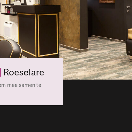
Roeselare
a om mee samen te