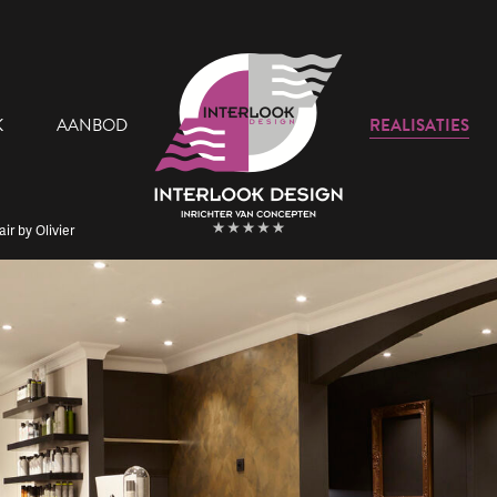
K
AANBOD
REALISATIES
ir by Olivier
 Team
Onze Showroom