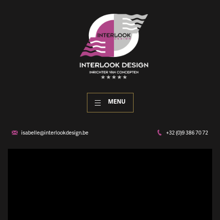
MENU
isabelle@interlookdesign.be
+32 (0)9 386 70 72