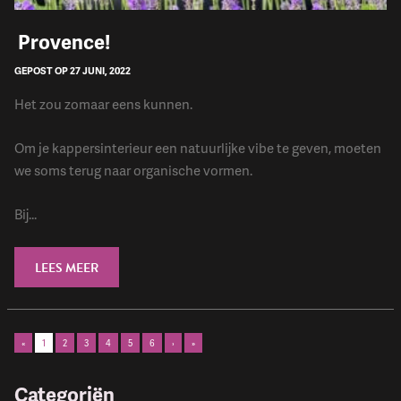
​ Provence!
GEPOST OP 27 JUNI, 2022
Het zou zomaar eens kunnen.
Om je kappersinterieur een natuurlijke vibe te geven, moeten
we soms terug naar organische vormen.
Bij...
LEES MEER
«
1
2
3
4
5
6
›
»
Categoriën