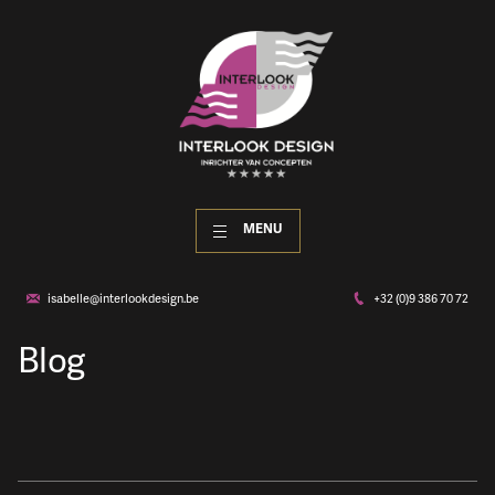
MENU
isabelle@interlookdesign.be
+32 (0)9 386 70 72
Blog