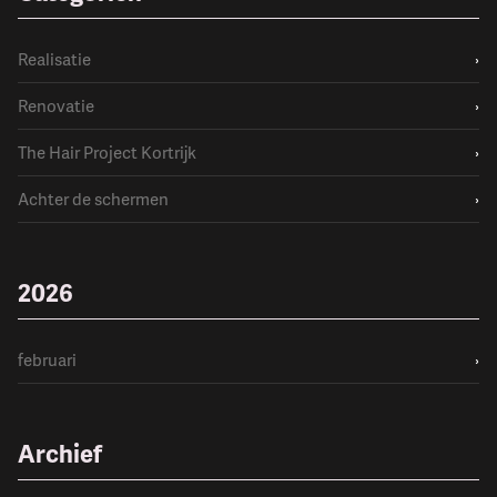
Realisatie
›
Renovatie
›
The Hair Project Kortrijk
›
Achter de schermen
›
2026
februari
›
Archief