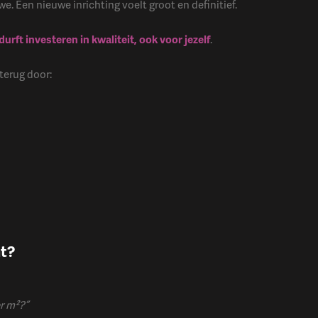
we. Een nieuwe inrichting voelt groot en definitief.
urft investeren in kwaliteit, ook voor jezelf
.
terug door:
ht?
r m²?”