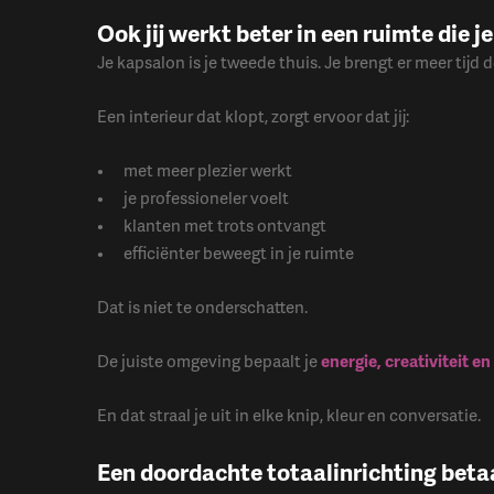
Ook jij werkt beter in een ruimte die je
Je kapsalon is je tweede thuis. Je brengt er meer tijd
Een interieur dat klopt, zorgt ervoor dat jij:
met meer plezier werkt
je professioneler voelt
klanten met trots ontvangt
efficiënter beweegt in je ruimte
Dat is niet te onderschatten.
De juiste omgeving bepaalt je
energie, creativiteit e
En dat straal je uit in elke knip, kleur en conversatie.
Een doordachte totaalinrichting betaa