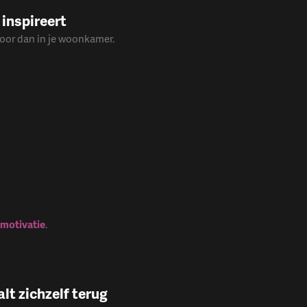
 inspireert
 door dan in je woonkamer.
n motivatie
.
lt zichzelf terug