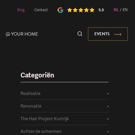
NL
/
EN
Blog
Contact
@ YOUR HOME
EVENTS
Categoriën
Onze Mascotte
Realisatie
›
Renovatie
›
The Hair Project Kortrijk
›
Achter de schermen
›