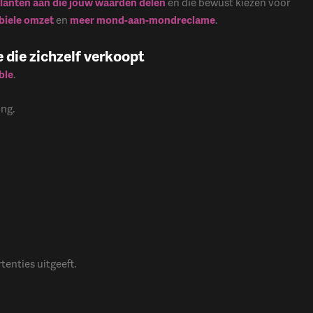
lanten aan die jouw waarden delen
en die bewust kiezen voor
biele omzet
en
meer mond-aan-mondreclame
.
die zichzelf verkoopt
ble
.
ing.
tenties uitgeeft.