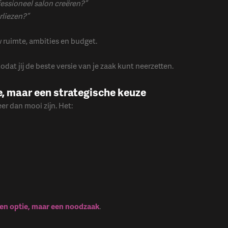
essioneel salon creëren?”
rliezen?”
 ruimte, ambities en budget.
dat jij de beste versie van je zaak kunt neerzetten.
e, maar een strategische keuze
er dan mooi zijn. Het:
een optie, maar een noodzaak
.