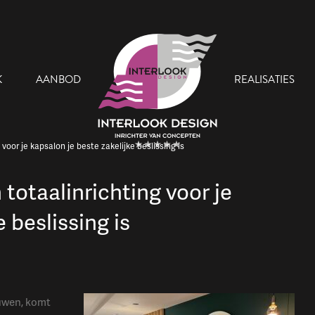
K
AANBOD
REALISATIES
voor je kapsalon je beste zakelijke beslissing is
totaalinrichting voor je
 Team
Onze Showroom
 beslissing is
euwen, komt