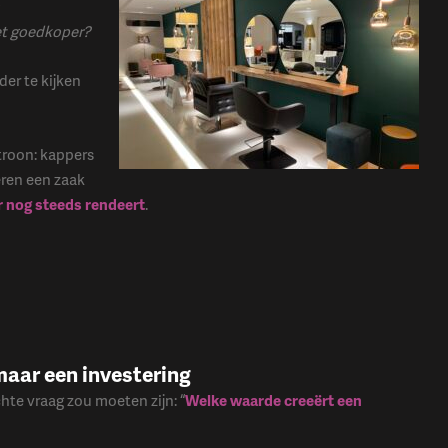
et goedkoper?
der te kijken
troon: kappers
ëren een zaak
er nog steeds rendeert
.
maar een investering
chte vraag zou moeten zijn: “
Welke waarde creeërt een