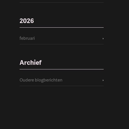
2026
februari
›
Archief
Oudere blogberichten
›