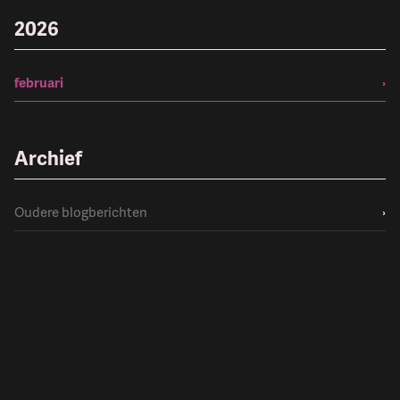
2026
februari
›
Archief
Oudere blogberichten
›