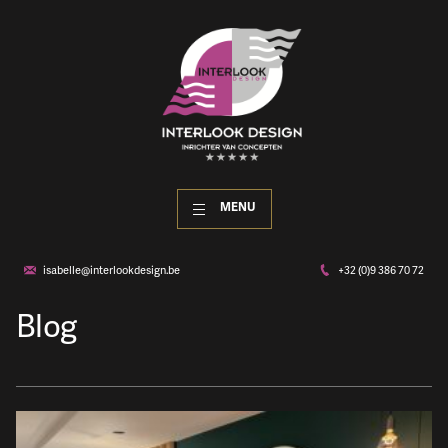
MENU
isabelle@interlookdesign.be
+32 (0)9 386 70 72
Blog