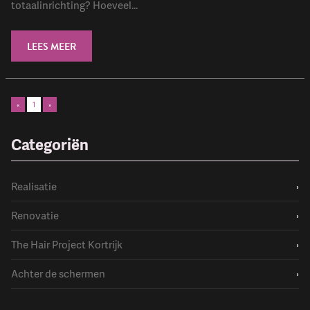
totaalinrichting? Hoeveel...
LEES MEER
«
1
»
Categoriën
Realisatie
›
Renovatie
›
The Hair Project Kortrijk
›
Achter de schermen
›