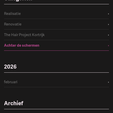
Realisatie
›
Renovatie
›
The Hair Project Kortrijk
›
Achter de schermen
›
2026
februari
›
Archief