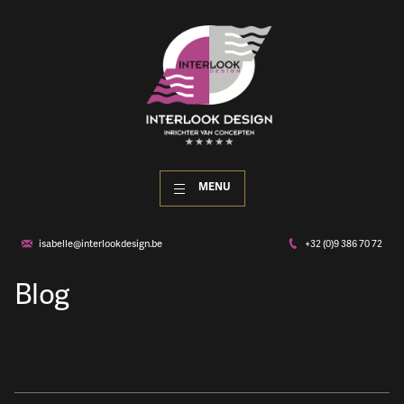
MENU
isabelle@interlookdesign.be
+32 (0)9 386 70 72
Blog