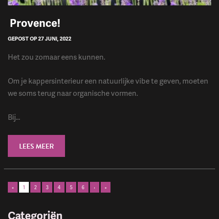
​ Provence!
GEPOST OP 27 JUNI, 2022
Het zou zomaar eens kunnen.
Om je kappersinterieur een natuurlijke vibe te geven, moeten
we soms terug naar organische vormen.
Bij...
LEES MEER
«
1
2
3
4
5
6
›
»
Categoriën