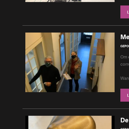
​M
GEPO
Om e
corr
Want
De