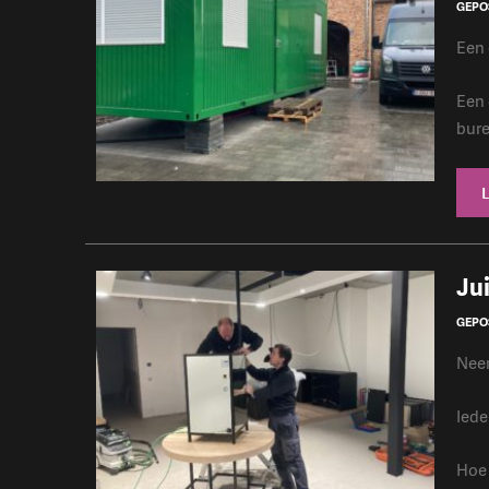
GEPOS
Een 
Een 
bure
Jui
GEPOS
Neen
Iede
Hoe 