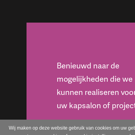
Benieuwd naar de
mogelijkheden die we
kunnen realiseren voo
uw kapsalon of projec
Wij maken op deze website gebruik van cookies om uw gebruik
CONTACTEER ONS