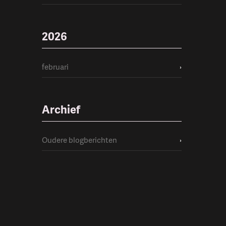
2026
februari
›
Archief
Oudere blogberichten
›