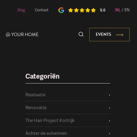
NL
/
EN
Blog
Contact
@ YOUR HOME
EVENTS
Categoriën
Onze Mascotte
Realisatie
›
Renovatie
›
The Hair Project Kortrijk
›
Achter de schermen
›