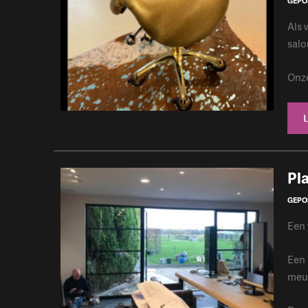
GEPO
Als 
salo
Onze
​Pl
GEPOS
Een 
Een 
meu