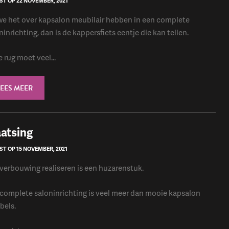
ST OP 22 NOVEMBER, 2021
we het over kapsalon meubilair hebben in een complete
ninrichting, dan is de kappersfiets eentje die kan tellen.
 rug moet veel...
LEES MEER
aatsing
T OP 15 NOVEMBER, 2021
verbouwing realiseren is een huzarenstuk.
complete saloninrichting is veel meer dan mooie kapsalon
bels.