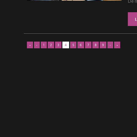
De m
«
‹
1
2
3
4
5
6
7
8
9
›
»