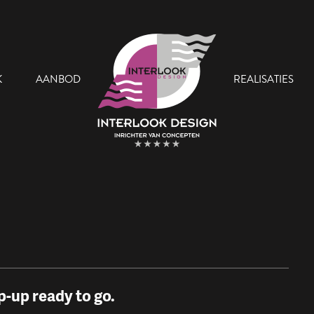
K
AANBOD
REALISATIES
 Team
Onze Showroom
p-up ready to go.