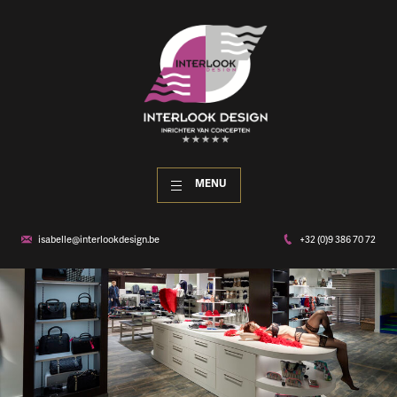
MENU
isabelle@interlookdesign.be
+32 (0)9 386 70 72