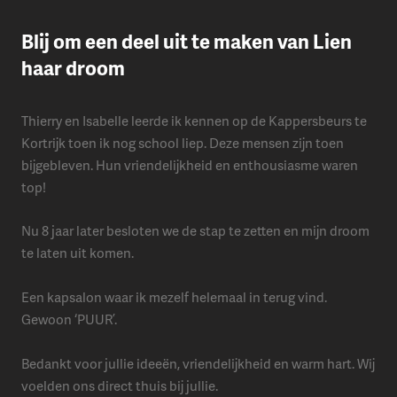
Blij om een deel uit te maken van Lien
haar droom
Thierry en Isabelle leerde ik kennen op de Kappersbeurs te
Kortrijk toen ik nog school liep. Deze mensen zijn toen
bijgebleven. Hun vriendelijkheid en enthousiasme waren
top!
Nu 8 jaar later besloten we de stap te zetten en mijn droom
te laten uit komen.
Een kapsalon waar ik mezelf helemaal in terug vind.
Gewoon ‘PUUR’.
Bedankt voor jullie ideeën, vriendelijkheid en warm hart. Wij
voelden ons direct thuis bij jullie.