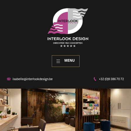
MENU
isabelle@interlookdesign.be
+32 (0)9 386 70 72