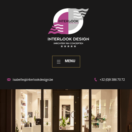
MENU
isabelle@interlookdesign.be
+32 (0)9 386 70 72