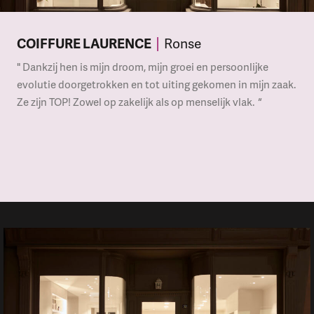
COIFFURE LAURENCE
Ronse
" Dankzij hen is mijn droom, mijn groei en persoonlijke
evolutie doorgetrokken en tot uiting gekomen in mijn zaak.
Ze zijn TOP! Zowel op zakelijk als op menselijk vlak.
"