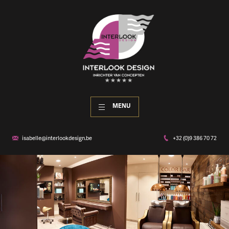
MENU
isabelle@interlookdesign.be
+32 (0)9 386 70 72