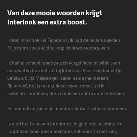
Van deze mooie woorden krijgt
Interlook een extra boost.
Ik ken Interlook via Facebook. Ik had de reclame gezien.
Mijn ruimte was veel te krap en ik wou verbouwen.
Ik had al verschillende prijzen vergeleken en wilde toch
eens weten hoe het zat bij Interlook. Eerst een berichtje
verstuurd via Messenger. Isabel belde me meteen.
“Ik ben 40, het is nu dat ik het moet doen,” zei ik.
Isabelle is nooit vergeten dat ik een echte doorzetter ben.
Ze noemde mij en mijn moeder 2 fantastische madammen.
Ik vind het team van Interlook een geoliede machine. Er
loopt daar geen personeel rond, het voelt zo niet aan,