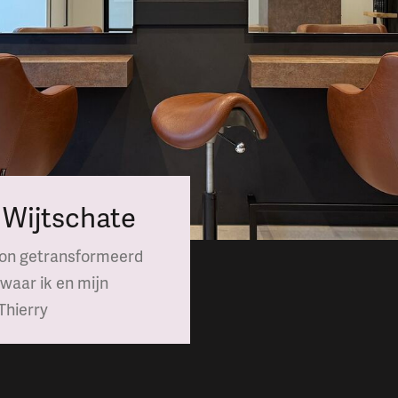
Wijtschate
alon getransformeerd
 waar ik en mijn
Thierry