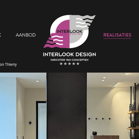
K
AANBOD
REALISATIES
on Thierry
 Team
Onze Showroom