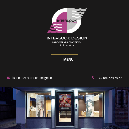
MENU
isabelle@interlookdesign.be
+32 (0)9 386 70 72