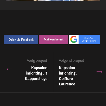
Mail een kennis
Delen via Facebook
Vorig project
Volgend project
Kapsalon
Kapsalon
inrichting : 't
inrichting :
Kappershuys
Coiffure
Laurence