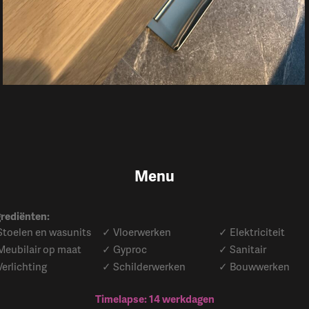
Menu
rediënten:
Stoelen en wasunits
✓ Vloerwerken
✓ Elektriciteit
Meubilair op maat
✓ Gyproc
✓ Sanitair
erlichting
✓ Schilderwerken
✓ Bouwwerken
Timelapse: 14 werkdagen