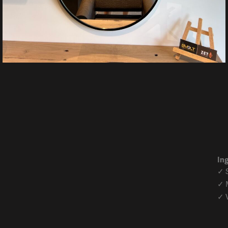
Ing
✓ 
✓ 
✓ V