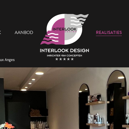
K
AANBOD
REALISATIES
eux Anges
 Team
Onze Showroom