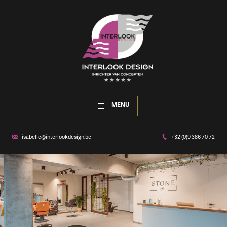
MENU
isabelle@interlookdesign.be
+32 (0)9 386 70 72