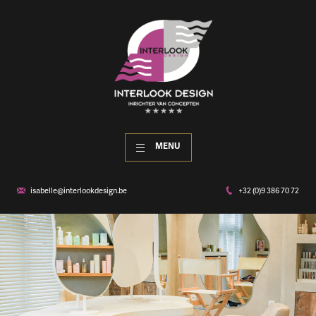
MENU
isabelle@interlookdesign.be
+32 (0)9 386 70 72