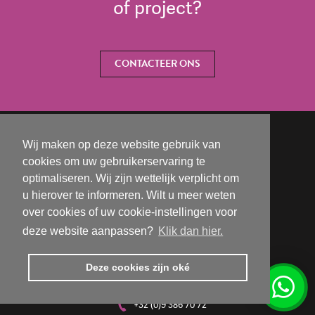
of project?
CONTACTEER ONS
Wij maken op deze website gebruik van
cookies om uw gebruikerservaring te
optimaliseren. Wij zijn wettelijk verplicht om
u hierover te informeren. Wilt u meer weten
over cookies of uw cookie-instellingen voor
deze website aanpassen?
Klik dan hier.
Deze cookies zijn oké
Isabelle@interlookdesign.be
+32 (0)9 386 70 72