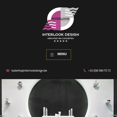
MENU
isabelle@interlookdesign.be
+32 (0)9 386 70 72