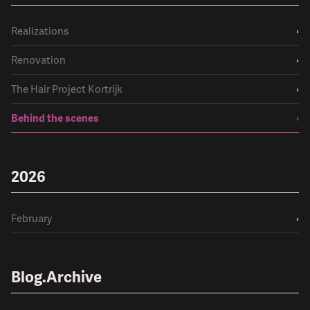
Realizations
›
Renovation
›
The Hair Project Kortrijk
›
Behind the scenes
›
2026
February
›
Blog.Archive