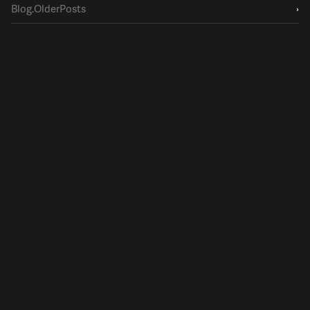
Blog.OlderPosts
›