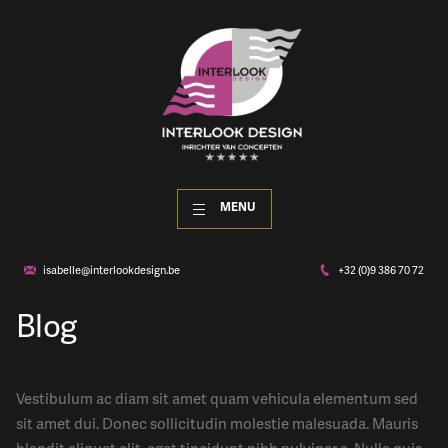
MENU
isabelle@interlookdesign.be
+32 (0)9 386 70 72
Blog
Vestibulum ac diam sit amet quam vehicula elementum sed
sit amet dui. Donec sollicitudin molestie malesuada. Mauris