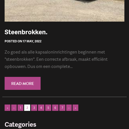
​Steenbrokken.
POSTED ON 17 MAY, 2022
Zo goed als alle kapsaloninrichtingen beginnen met
"steenbrokken". Een correcte afbraak, maakt efficiënt
opbouwen. Dus om een complete...
READ MORE
«
‹
1
2
3
4
5
6
7
›
»
Categories