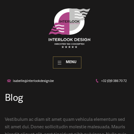
MENU
isabelle@interlookdesign.be
+32 (0)9 386 70 72
Blog
Vestibulum ac diam sit amet quam vehicula elementum sed
sit amet dui. Donec sollicitudin molestie malesuada. Mauris