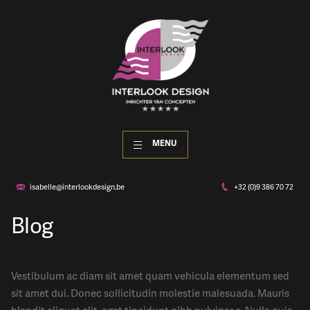
MENU
isabelle@interlookdesign.be
+32 (0)9 386 70 72
Blog
Vestibulum ac diam sit amet quam vehicula elementum sed
sit amet dui. Donec sollicitudin molestie malesuada. Mauris