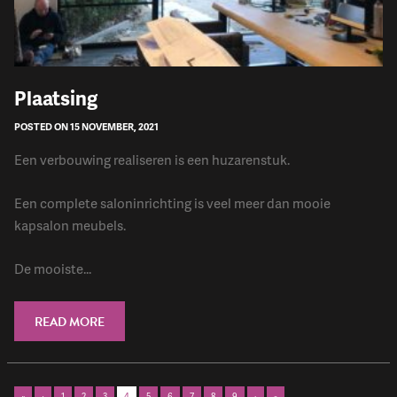
​Plaatsing
POSTED ON 15 NOVEMBER, 2021
Een verbouwing realiseren is een huzarenstuk.
Een complete saloninrichting is veel meer dan mooie
kapsalon meubels.
De mooiste...
READ MORE
«
‹
1
2
3
4
5
6
7
8
9
›
»