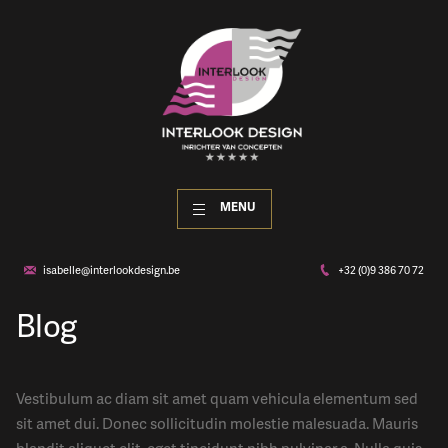
MENU
isabelle@interlookdesign.be
+32 (0)9 386 70 72
Blog
Vestibulum ac diam sit amet quam vehicula elementum sed
sit amet dui. Donec sollicitudin molestie malesuada. Mauris