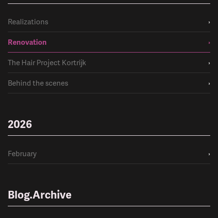
Realizations
›
Renovation
›
The Hair Project Kortrijk
›
Behind the scenes
›
2026
February
›
Blog.Archive