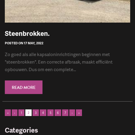
​Steenbrokken.
POSTED ON 17 MAY, 2022
Zo goed als alle kapsaloninrichtingen beginnen met
"steenbrokken". Een correcte afbraak, maakt efficiënt
opbouwen. Dus om een complete...
READ MORE
«
‹
1
2
3
4
5
6
7
›
»
Categories