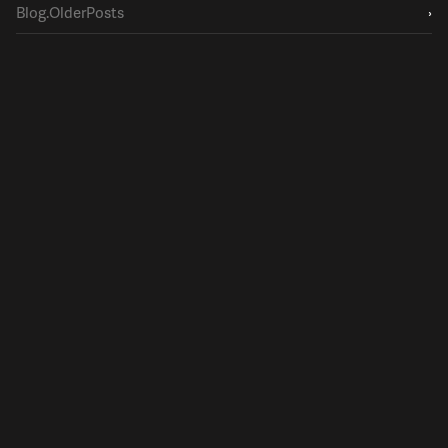
Blog.OlderPosts
›