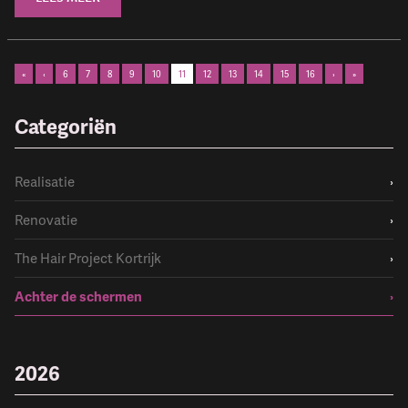
«
‹
6
7
8
9
10
11
12
13
14
15
16
›
»
Categoriën
Realisatie
›
Renovatie
›
The Hair Project Kortrijk
›
Achter de schermen
›
2026