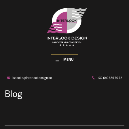
MENU
isabelle@interlookdesign.be
+32 (0)9 386 70 72
Blog