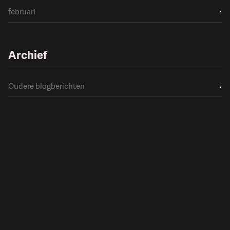
februari
›
Archief
Oudere blogberichten
›