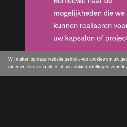
Benieuwd naar de
mogelijkheden die we
kunnen realiseren voo
uw kapsalon of projec
Wij maken op deze website gebruik van cookies om uw gebruik
CONTACTEER ONS
meer weten over cookies of uw cookie-instellingen voor 