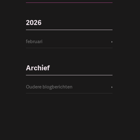
2026
februari
›
Archief
Oudere blogberichten
›