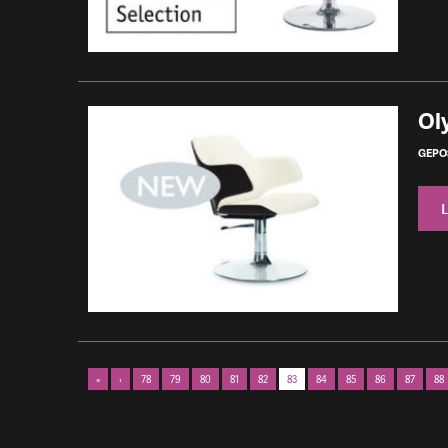
Ol
GEPOS
«
‹
78
79
80
81
82
83
84
85
86
87
88