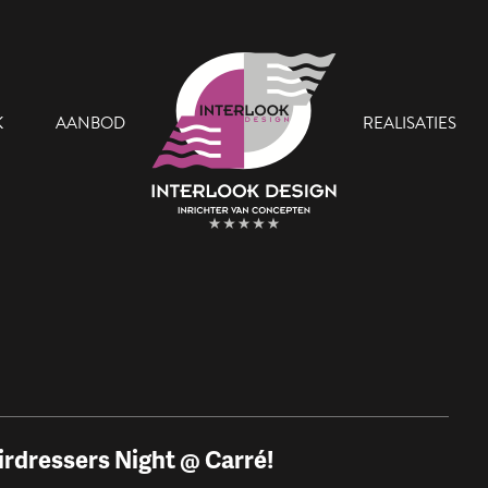
K
AANBOD
REALISATIES
 Team
Onze Showroom
irdressers Night @ Carré!