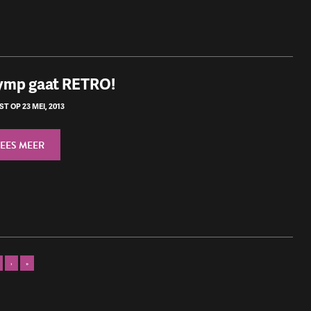
ymp gaat RETRO!
T OP 23 MEI, 2013
LEES MEER
›
»