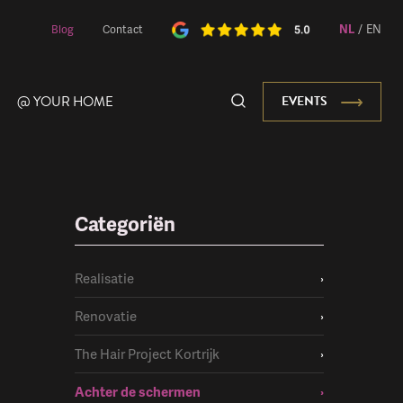
NL
/
EN
Blog
Contact
@ YOUR HOME
EVENTS
Categoriën
Onze Mascotte
Realisatie
›
Renovatie
›
The Hair Project Kortrijk
›
Achter de schermen
›