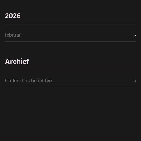
2026
februari
›
Archief
Oudere blogberichten
›