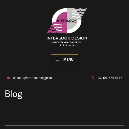
MENU
isabelle@interlookdesign.be
+32 (0)9 386 70 72
Blog