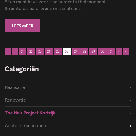
!!Een must have voor "the heroes in their concept
!!Geïnteresseerd, breng ons snel een...
LEES MEER
«
‹
21
22
23
24
25
26
27
28
29
30
31
›
»
Categoriën
Realisatie
›
Renovatie
›
The Hair Project Kortrijk
›
Achter de schermen
›