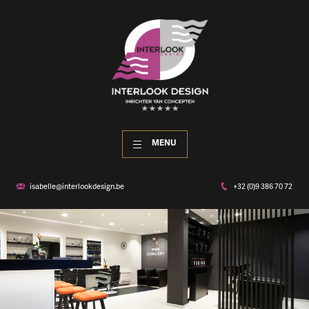
MENU
isabelle@interlookdesign.be
+32 (0)9 386 70 72