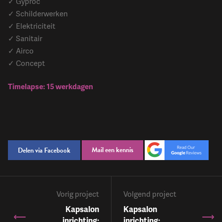
✓ Gyproc
✓ Schilderwerken
✓ Elektriciteit
✓ Sanitair
✓ Airco
✓ Concept
Timelapse: 15 werkdagen
Mail een kennis
Delen via Facebook
Vorig project
Volgend project
Kapsalon
Kapsalon
inrichting:
inrichting: