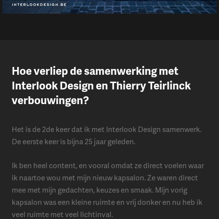
Hoe verliep de samenwerking met
Interlook Design en Thierry Teirlinck
verbouwingen?
Het is de 2de keer dat ik met Interlook Design samenwerk.
De eerste keer is bijna 25 jaar geleden.
Ik ben heel content, en vooral omdat ze direct voelen waar
ik naartoe wou met mijn nieuw kapsalon. Ze waren direct
mee met mijn gedachten, keuzes en smaak. Mijn vorig
kapsalon was een kleine ruimte en vrij donker en nu heb ik
veel ruimte met veel lichtinval.