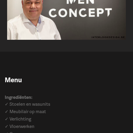
Menu
Ingrediënten:
✓ Stoelen en wasunits
✓ Meubilair op maat
✓ Verlichting
✓ Vloerwerken