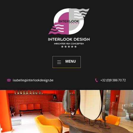
MENU
isabelle@interlookdesign.be
+32 (0)9 386 70 72