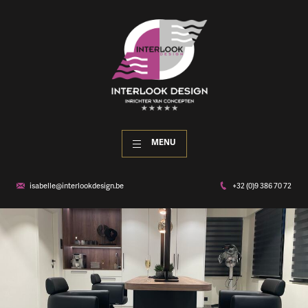
MENU
isabelle@interlookdesign.be
+32 (0)9 386 70 72