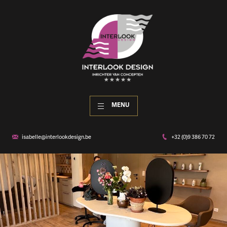
MENU
isabelle@interlookdesign.be
+32 (0)9 386 70 72