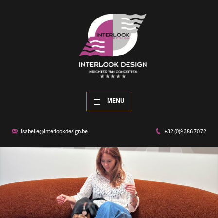
MENU
isabelle@interlookdesign.be
+32 (0)9 386 70 72