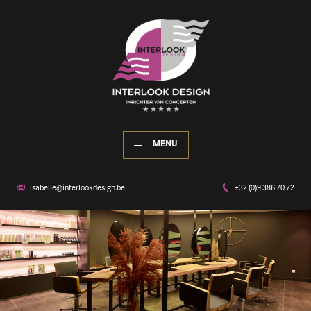
MENU
isabelle@interlookdesign.be
+32 (0)9 386 70 72