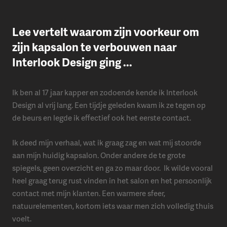
Lee vertelt waarom zijn voorkeur om
zijn kapsalon te verbouwen naar
Interlook Design ging ...
Ik ben al 17 jaar kapper en zodoende kende ik Interlook
Design al vrij lang. Een tijdje geleden kwam ik ze tegen op
de beurs en legde ik effectief ook het eerste contact.
Ik deed mijn verhaal, wat ik graag zag en wat mij stoorde
aan mijn huidig kapsalon. Onder andere de te grote
spiegels, geen overzicht en ga zo maar door. Ik wilde vooral
heel graag terug rust vinden in het salon en het persoonlijk
contact met mijn klanten. Een warmere sfeer,
natuurelementen, kortom iets waar men zich volledig thuis
voelt.