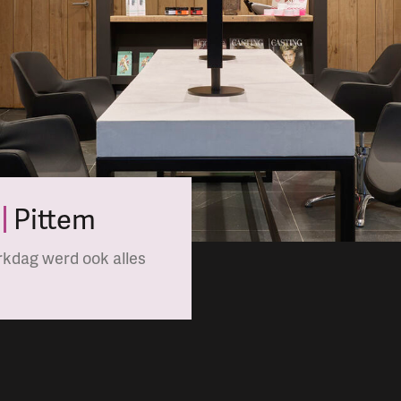
Pittem
rkdag werd ook alles