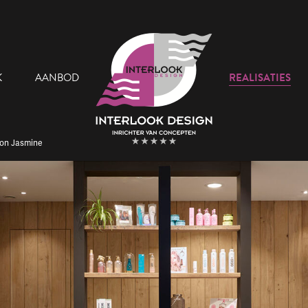
K
AANBOD
REALISATIES
lon Jasmine
 Team
Onze Showroom