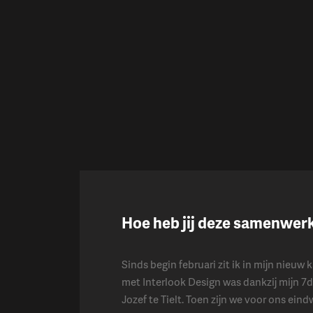
Hoe heb jij deze samenwer
Sinds begin februari zit ik in mijn nieu
met Interlook Design was dankzij mijn 7d
Jozef te Tielt. Toen zijn we voor ons ein