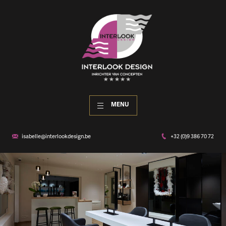
MENU
isabelle@interlookdesign.be
+32 (0)9 386 70 72