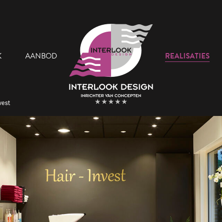
K
AANBOD
REALISATIES
vest
 Team
Onze Showroom