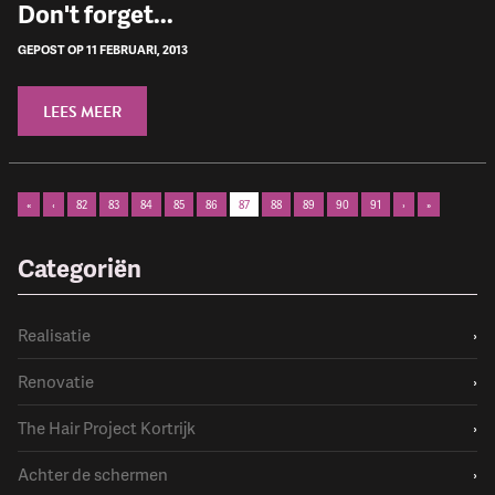
Don't forget...
GEPOST OP 11 FEBRUARI, 2013
LEES MEER
«
‹
82
83
84
85
86
87
88
89
90
91
›
»
Categoriën
Realisatie
›
Renovatie
›
The Hair Project Kortrijk
›
Achter de schermen
›