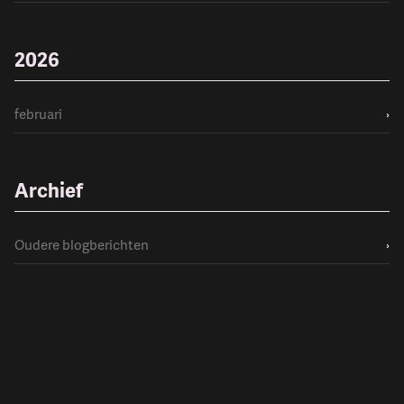
2026
februari
›
Archief
Oudere blogberichten
›