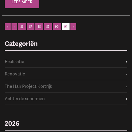
LEES MEER
«
‹
86
87
88
89
90
91
»
Categoriën
Realisatie
›
Renovatie
›
The Hair Project Kortrijk
›
Achter de schermen
›
2026