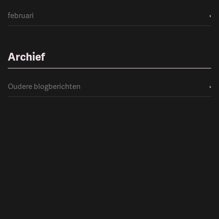
februari
›
Archief
Oudere blogberichten
›