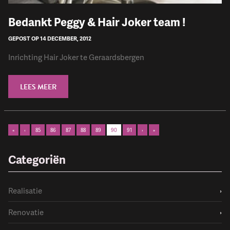
Bedankt Peggy & Hair Joker team !
GEPOST OP 14 DECEMBER, 2012
Inrichting Hair Joker te Geraardsbergen
LEES MEER
«
‹
85
86
87
88
89
90
91
›
»
Categoriën
Realisatie
›
Renovatie
›