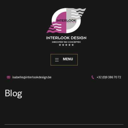
MENU
isabelle@interlookdesign.be
+32 (0)9 386 70 72
Blog