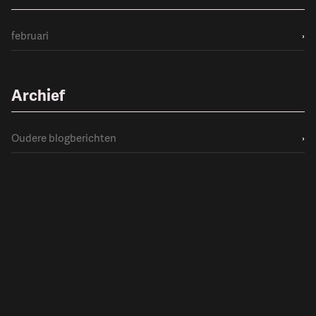
februari
›
Archief
Oudere blogberichten
›