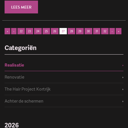
LEES MEER
«
‹
22
23
24
25
26
27
28
29
30
31
32
›
»
Categoriën
Realisatie
›
Renovatie
›
The Hair Project Kortrijk
›
Achter de schermen
›
2026