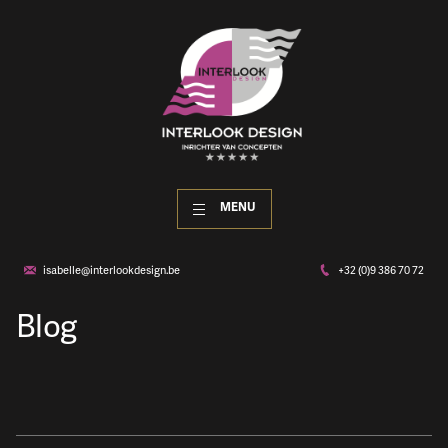
MENU
isabelle@interlookdesign.be
+32 (0)9 386 70 72
Blog