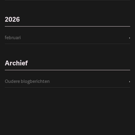
2026
februari
›
Archief
Oudere blogberichten
›