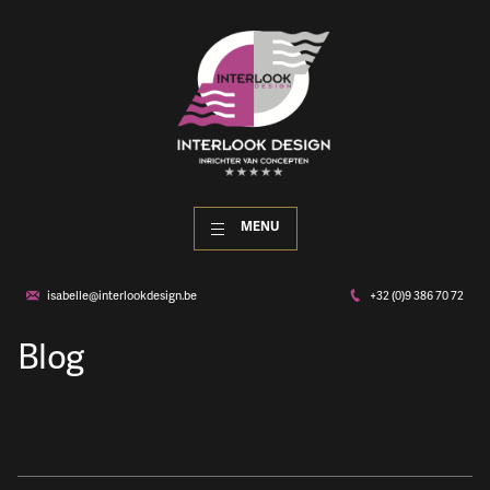
MENU
isabelle@interlookdesign.be
+32 (0)9 386 70 72
Blog