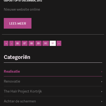
GEPOST OP 07 DECEMBER, 2012
Nieuwe website online
LEES MEER
«
‹
86
87
88
89
90
91
»
Categoriën
Realisatie
›
Renovatie
›
The Hair Project Kortrijk
›
Achter de schermen
›