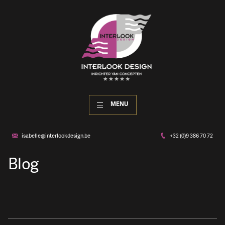
MENU
isabelle@interlookdesign.be
+32 (0)9 386 70 72
Blog