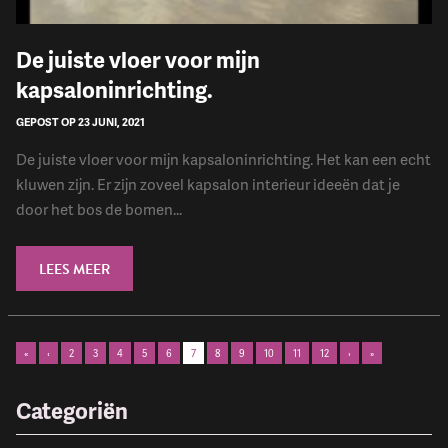
​De juiste vloer voor mijn
kapsaloninrichting.
GEPOST OP 23 JUNI, 2021
De juiste vloer voor mijn kapsaloninrichting. Het kan een echt
kluwen zijn. Er zijn zoveel kapsalon interieur ideeën dat je
door het bos de bomen...
LEES MEER
«
‹
2
3
4
5
6
7
8
9
10
11
12
›
»
Categoriën