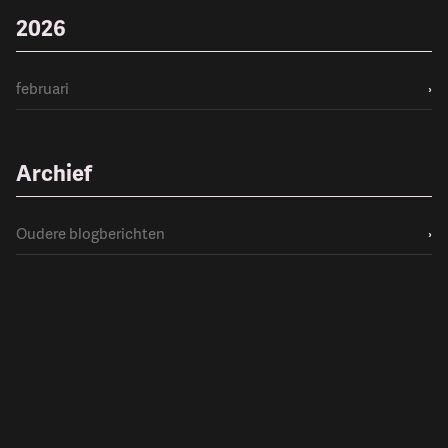
2026
februari
›
Archief
Oudere blogberichten
›