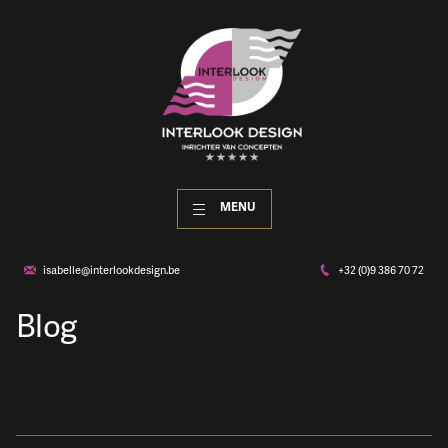
MENU
isabelle@interlookdesign.be
+32 (0)9 386 70 72
Blog