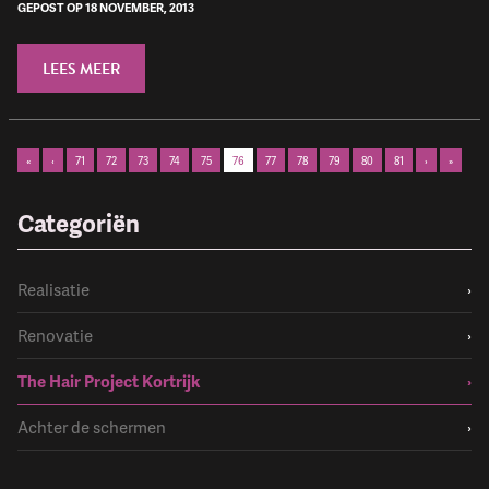
GEPOST OP 18 NOVEMBER, 2013
LEES MEER
«
‹
71
72
73
74
75
76
77
78
79
80
81
›
»
Categoriën
Realisatie
›
Renovatie
›
The Hair Project Kortrijk
›
Achter de schermen
›