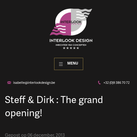
MENU
isabelle@interlookdesign.be
+32 (0)9 386 70 72
Steff & Dirk : The grand
opening!
Gepost op 06 december, 2013