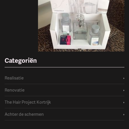
Categoriën
Realisatie
›
Renovatie
›
The Hair Project Kortrijk
›
Achter de schermen
›