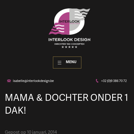
MENU
isabelle@interlookdesign.be
+32 (0)9 386 70 72
MAMA & DOCHTER ONDER 1
DAK!
Gepost op 10 januari, 2014