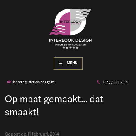
MENU
isabelle@interlookdesign.be
+32 (0)9 386 70 72
Op maat gemaakt... dat
smaakt!
Gepost op 11 februari, 2014