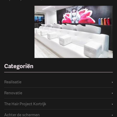
Categoriën
Realisatie
›
Renovatie
›
The Hair Project Kortrijk
›
Achter de schermen
›