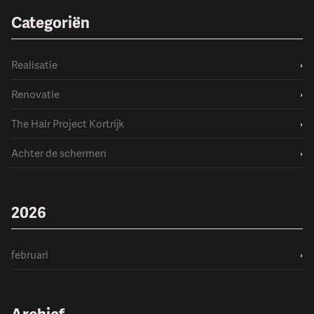
Categoriën
Realisatie
›
Renovatie
›
The Hair Project Kortrijk
›
Achter de schermen
›
2026
februari
›
Archief