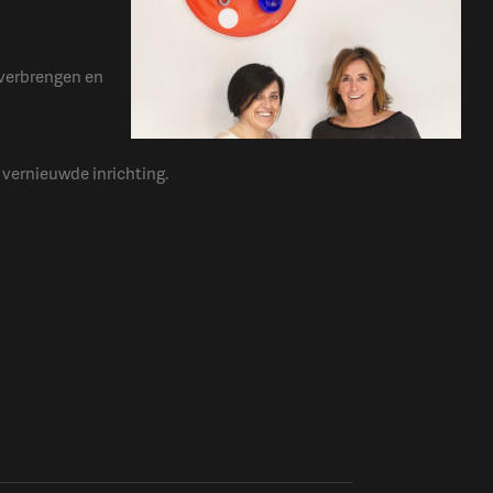
overbrengen en
e vernieuwde inrichting.