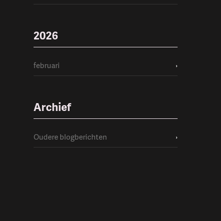
2026
februari
›
Archief
Oudere blogberichten
›