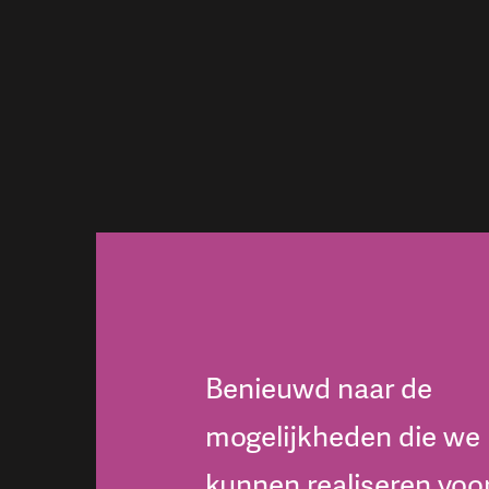
Benieuwd naar de
mogelijkheden die we
kunnen realiseren voo