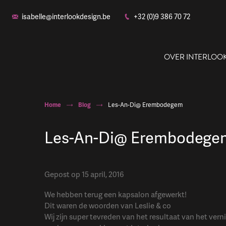
isabelle@interlookdesign.be
+32 (0)9 386 70 72
OVER INTERLOO
Home
Blog
Les-An-Di@ Erembodegem
Les-An-Di@ Erembodege
Ons
Gepost op 15 april, 2016
We hebben terug een kapsalon afgewerkt!
Dit waren de woorden van Leslie & co
Wij zijn super tevreden van het resultaat van het ver