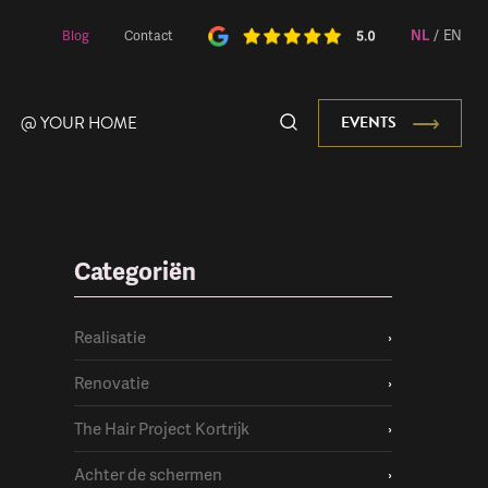
NL
/
EN
Blog
Contact
@ YOUR HOME
EVENTS
Categoriën
Onze Mascotte
Realisatie
›
Renovatie
›
The Hair Project Kortrijk
›
Achter de schermen
›