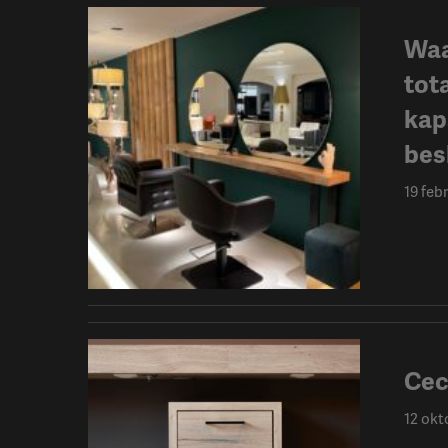
Waa
tot
kap
besl
19 feb
Cec
12 okt