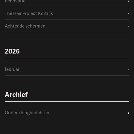
Renovatie
›
The Hair Project Kortrijk
›
Achter de schermen
›
2026
februari
›
Archief
Oudere blogberichten
›