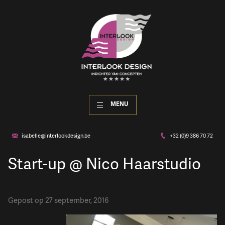
MENU
isabelle@interlookdesign.be
+32 (0)9 386 70 72
Start-up @ Nico Haarstudio
Gepost op 27 september, 2016