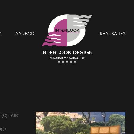
K
AANBOD
REALISATIES
 Team
Onze Showroom
 (C)HAIR"
ign.