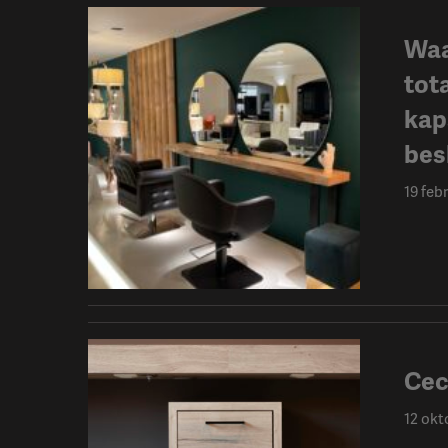
Waa
tot
kap
besl
19 feb
Cec
12 okt