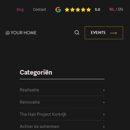
NL
/
EN
Blog
Contact
@ YOUR HOME
EVENTS
Categoriën
Onze Mascotte
Realisatie
›
Renovatie
›
The Hair Project Kortrijk
›
Achter de schermen
›