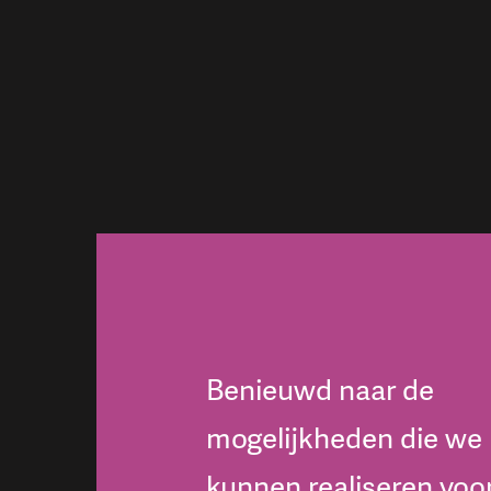
Benieuwd naar de
mogelijkheden die we
kunnen realiseren voo