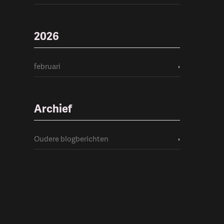
2026
februari
›
Archief
Oudere blogberichten
›