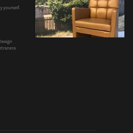
y yourself.
Design
etranera