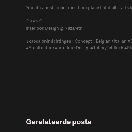
Your dream(s) come true at our place but it all starts b
⭐️⭐️⭐️⭐️⭐️
Interlook Design @ Nazareth
#kapsaloninrichtingen #Concept #Belgian #Italian #
#Architecture #InterlookDesign #ThierryTeirlinck #Pi
Gerelateerde posts