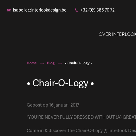
isabelle@interlookdesign.be
+32 (0)9 386 70 72
OVER INTERLOO
Home
Blog
• Chair-O-Logy •
• Chair-O-Logy •
Ons
Gepost op 16 januari, 2017
"YOU'RE NEVER FULLY DRESSED WITHOUT (A) GREAT
Come in & discover The Chair-O-Logy @ Interlook Des