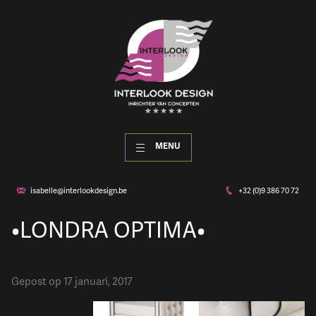
MENU
isabelle@interlookdesign.be
+32 (0)9 386 70 72
•LONDRA OPTIMA•
Gepost op 17 januari, 2017