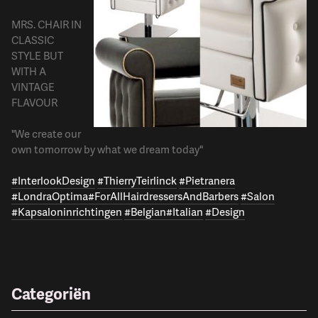
MRS. CHAIR IN
CLASSIC
STYLE BUT
WITH A
VINTAGE
FLAVOUR
"We create our
own tomorrow by what we dream today"
#InterlookDesign
#ThierryTeirlinck
#Pietranera
#LondraOptima
#ForAllHairdressersAndBarbers
#Salon
#Kapsaloninrichtingen
#Belgian
#Italian
#Design
Categoriën