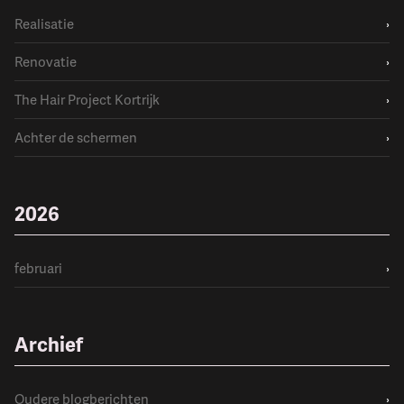
Realisatie
›
Renovatie
›
The Hair Project Kortrijk
›
Achter de schermen
›
2026
februari
›
Archief
Oudere blogberichten
›