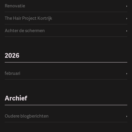
Renovatie
›
The Hair Project Kortrijk
›
Achter de schermen
›
2026
februari
›
Archief
Oudere blogberichten
›