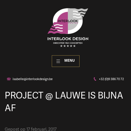
MENU
isabelle@interlookdesign.be
+32 (0)9 386 70 72
PROJECT @ LAUWE IS BIJNA
AF
Gepost op 17 februari, 2017